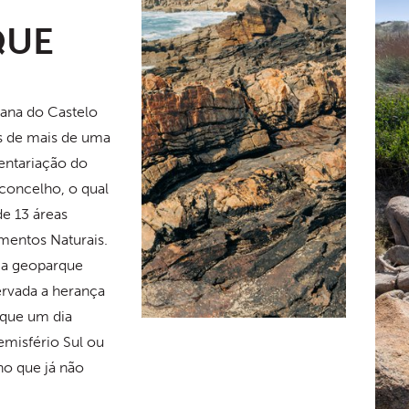
QUE
iana do Castelo
is de mais de uma
entariação do
concelho, o qual
de 13 áreas
mentos Naturais.
e a geoparque
rvada a herança
que um dia
emisfério Sul ou
o que já não