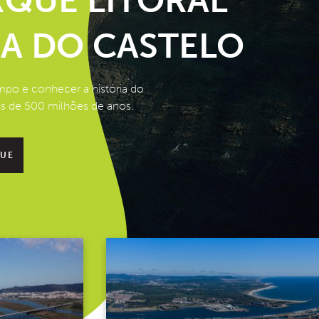
QUE LITORAL
NA DO CASTELO
empo e conhecer a história do
is de 500 milhões de anos.
QUE