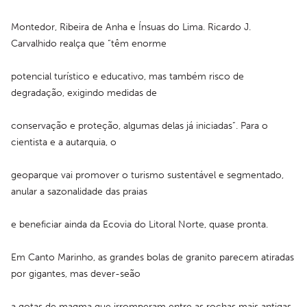
Montedor, Ribeira de Anha e Ínsuas do Lima. Ricardo J. 
Carvalhido realça que “têm enorme
potencial turístico e educativo, mas também risco de 
degradação, exigindo medidas de
conservação e proteção, algumas delas já iniciadas”. Para o 
cientista e a autarquia, o
geoparque vai promover o turismo sustentável e segmentado, 
anular a sazonalidade das praias
e beneficiar ainda da Ecovia do Litoral Norte, quase pronta.
Em Canto Marinho, as grandes bolas de granito parecem atiradas 
por gigantes, mas dever-seão
a gotas de magma que irromperam entre as rochas mais antigas 