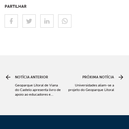
PARTILHAR
NOTÍCIA ANTERIOR
PRÓXIMA NOTÍCIA
Geoparque Litoral de Viana
Universidades aliam-se a
do Castelo apresenta livro de
projeto do Geoparque Litoral
apoio ao educadores e
professores das escolas