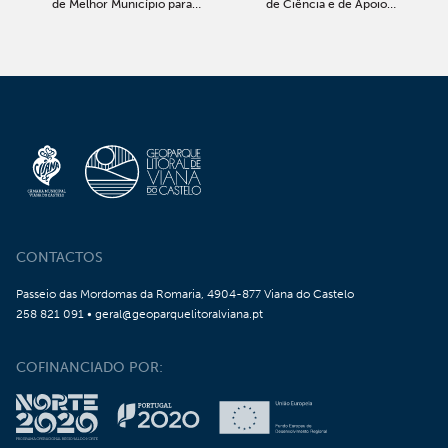
de Melhor Município para
de Ciência e de Apoio à
Viver
Investigação Científica
CONTACTOS
Passeio das Mordomas da Romaria, 4904-877 Viana do Castelo
258 821 091 • geral@geoparquelitoralviana.pt
COFINANCIADO POR: