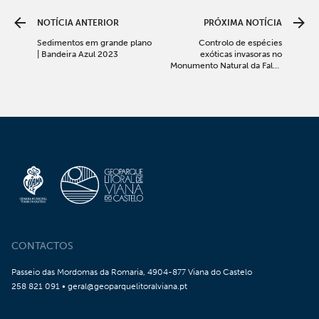
NOTÍCIA ANTERIOR
PRÓXIMA NOTÍCIA
Sedimentos em grande plano
Controlo de espécies
| Bandeira Azul 2023
exóticas invasoras no
Monumento Natural da Falha
das Ínsuas do Lima
CONTACTOS
Passeio das Mordomas da Romaria, 4904-877 Viana do Castelo
258 821 091 • geral@geoparquelitoralviana.pt