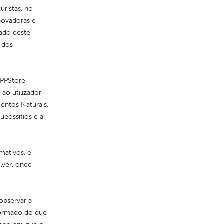
ristas, no 
ovadoras e 
ado deste 
 dos 
PPStore 
ao utilizador 
ntos Naturais, 
eossítios e a 
ativos, e 
ver, onde 
bservar a 
formado do que 