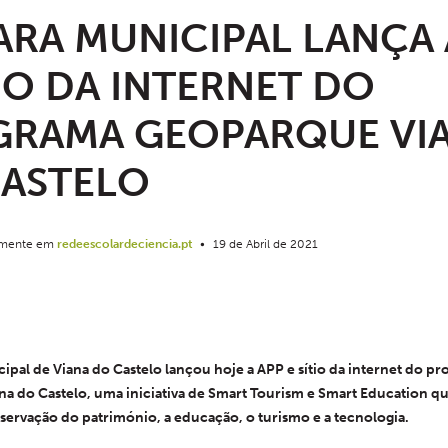
RA MUNICIPAL LANÇA 
TIO DA INTERNET DO
GRAMA GEOPARQUE VI
ASTELO
almente em
redeescolardeciencia.pt
•
19 de Abril de 2021
pal de Viana do Castelo lançou hoje a APP e sítio da internet do pr
a do Castelo, uma iniciativa de Smart Tourism e Smart Education qu
servação do património, a educação, o turismo e a tecnologia.