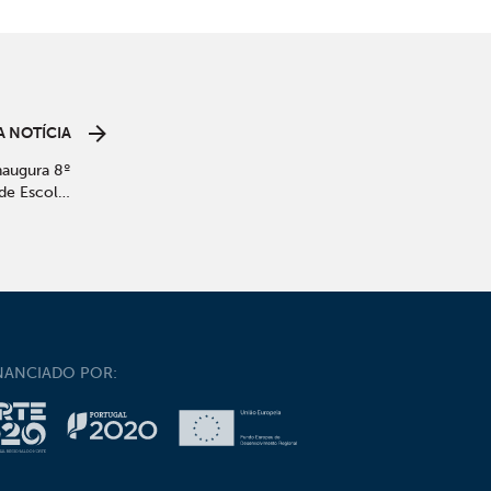
 NOTÍCIA
naugura 8º
de Escolar
olaboração
amento de
aria Maior
NANCIADO POR: