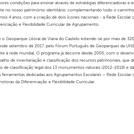
res condições para ensinar através de estratégias diferenciadoras e em 
ente no nosso património identitário, complementando todo o caminho
imos 4 anos, com a criação de dois ícones nacionais - a Rede Escolar d
renciação e Flexibilidade Curricular de Agrupamento.
o Geoparque Litoral de Viana do Castelo estende-se por mais de 320
esde setembro de 2017, pelo Fórum Português de Geoparques da U
te à rede mundial. O programa já decorre desde 2005, com o desenv
alho de inventariação e classificação dos recursos patrimoniais, que d
ho de classificação legal dos 13 monumentos naturais (2012-2018) e da 
s ferramentas dedicadas aos Agrupamentos Escolares – Rede Escolar de
otoras da Diferenciação e Flexibilidade Curricular.