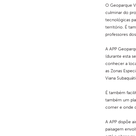
O Geoparque Via
culminar do pro
tecnológicas pa
território. É t
professores do
A APP Geoparque
(durante esta se
conhecer a loc
as Zonas Especi
Viana Subaquáti
É também facili
também um plane
comer e onde d
A APP dispõe ai
paisagem envolv