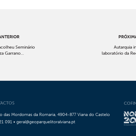
ANTERIOR
PRÓXIMA
acolheu Seminário
Autarquia i
iza Garrano
laboratório da Re
produto de
de Ciência em c
questre
com Agrup
Escolas de Santa M
ACTOS
COFI
io das Mordomas da Romaria, 4904-877 Viana do Castelo
21 091 • geral@geoparquelitoralviana.pt