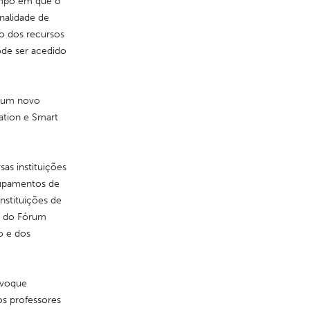
empo em que o 
alidade de 
co dos recursos 
de ser acedido 
 um novo 
tion e Smart 
s instituições 
rupamentos de 
nstituições de 
 do Fórum 
 e dos 
voque 
s professores 