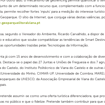
. Por outro lado, o mecanismo de geofencing permite quantificar o t
a junto de um determinado recurso que, complementado com a funcion
ita, permite recolher fortes ‘inputs’ para a medição do interesse turísti
Geoparque. O sítio da Internet, que conjuga várias destas valências, po
geoparquelitoralviana.pt
sa, segundo o Vereador do Ambiente, Ricardo Carvalhido, a dispor de
co e educativo que soube compatibilizar as tendências de Smart Destina
s oportunidades trazidas pelas Tecnologias da Informação.
nta já com 15 anos de desenvolvimento e com a colaboração de diversa
s. Destaca-se o papel das 27 Juntas e Uniões de Freguesia e dos 7 ag
 do Castelo, do Instituto Politécnico de Viana do Castelo e de outras i
 (Universidade do Minho, CIIMAR-UP, Universidade de Coimbra, MARE),
eoparques da UNESCO, da Associação Empresarial de Viana do Castelo
pais.
pretende assumir-se como uma oferta turística diferenciadora, que pro
as no público e que o fidelize. Pretende também contribuir para que o