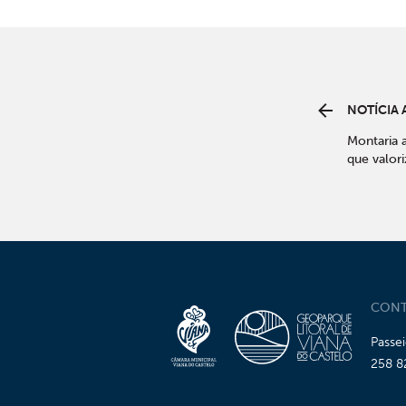
NOTÍCIA 
Montaria 
que valor
enquanto 
turismo e
CONT
Passe
258 8