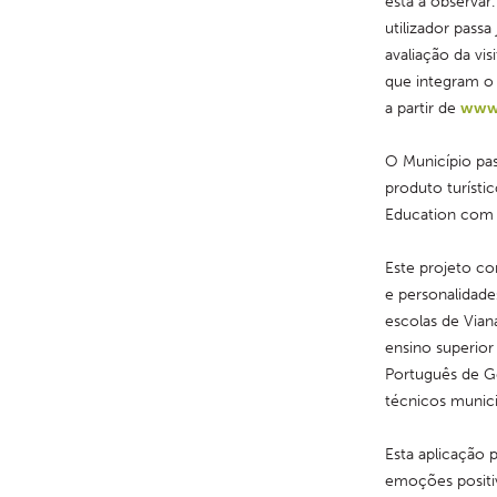
está a observar
utilizador pass
avaliação da vis
que integram o 
a partir de 
www.
O Município pas
produto turísti
Education com a
Este projeto co
e personalidade
escolas de Viana
ensino superior
Português de G
técnicos munici
Esta aplicação 
emoções positiv