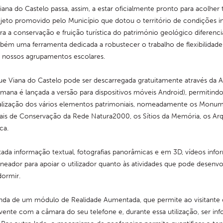
na do Castelo passa, assim, a estar oficialmente pronto para acolher tu
jeto promovido pelo Município que dotou o território de condições in
ra a conservação e fruição turística do património geológico diferenci
ambém uma ferramenta dedicada a robustecer o trabalho de flexibilidade
s nossos agrupamentos escolares.
 Viana do Castelo pode ser descarregada gratuitamente através da A
mana é lançada a versão para dispositivos móveis Android), permitindo 
alização dos vários elementos patrimoniais, nomeadamente os Monume
ais de Conservação da Rede Natura2000, os Sítios da Memória, os Arqu
ca.
tada informação textual, fotografias panorâmicas e em 3D, vídeos inform
ador para apoiar o utilizador quanto às atividades que pode desenvol
ormir.
nda de um módulo de Realidade Aumentada, que permite ao visitante o
ente com a câmara do seu telefone e, durante essa utilização, ser in