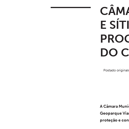
CÂMA
E SÍ
PRO
DO C
Postado origin
A Câmara Munici
Geoparque Vian
proteção e con