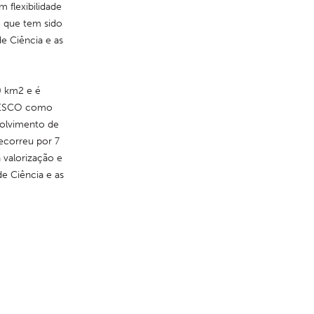
flexibilidade 
 que tem sido 
e Ciência e as 
 km2 e é 
NESCO como 
olvimento de 
ecorreu por 7 
valorização e 
 Ciência e as 