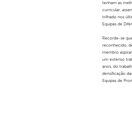
tenham as melho
curricular, ass
trilhado nos últ
Equipas de Dife
Recorde-se que 
reconhecido, d
membro aspiran
um extenso trab
anos, do trabal
densificação da
Equipas de Prom