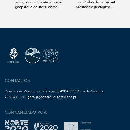
avançar com classificação de
do Castelo torna visível
geoparque do litoral como
património geológico do
património da UNESCO
concelho
CONTACTOS
Passeio das Mordomas da Romaria, 4904-877 Viana do Castelo
258 821 091 • geral@geoparquelitoralviana.pt
COFINANCIADO POR: