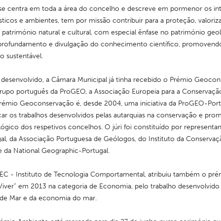
se centra em toda a área do concelho e descreve em pormenor os int
sticos e ambientes, tem por missão contribuir para a proteção, valoriza
património natural e cultural, com especial ênfase no património geo
aprofundamento e divulgação do conhecimento científico, promovendo
 sustentável.
o desenvolvido, a Câmara Municipal já tinha recebido o Prémio Geocon
grupo português da ProGEO, a Associação Europeia para a Conservação
rémio Geoconservação é, desde 2004, uma iniciativa da ProGEO-Portu
ar os trabalhos desenvolvidos pelas autarquias na conservação e pro
ógico dos respetivos concelhos. O júri foi constituído por representan
l, da Associação Portuguesa de Geólogos, do Instituto da Conservaçã
 e da National Geographic-Portugal.
EC - Instituto de Tecnologia Comportamental, atribuiu também o prém
Viver” em 2013 na categoria de Economia, pelo trabalho desenvolvido
 de Mar e da economia do mar.