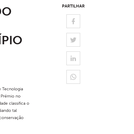
PARTILHAR
DO
ÍPIO
e Tecnologia 
 Prémio no 
de classifica o 
ando tal 
conservação 