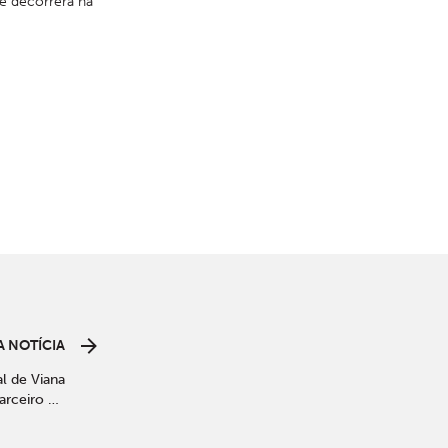
 decorrerá na 
 NOTÍCIA
l de Viana
arceiro do
Mar Maior"