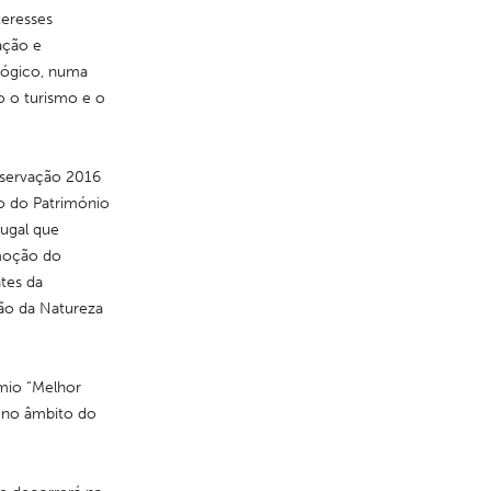
eresses 
ção e 
lógico, numa 
 o turismo e o 
servação 2016 
 do Património 
gal que 
moção do 
tes da 
o da Natureza 
io “Melhor 
 no âmbito do 