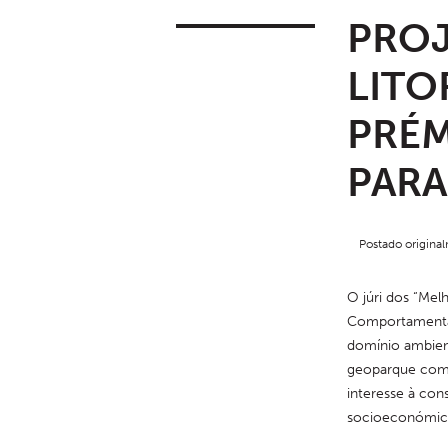
PRO
LITO
PRÉM
PARA
Postado origin
O júri dos “Melh
Comportamental 
domínio ambient
geoparque como 
interesse à co
socioeconómica