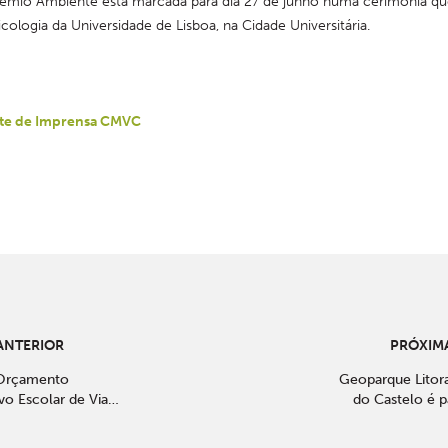
rémio Ambiente está marcada para dia 27 de junho numa cerimónia que
cologia da Universidade de Lisboa, na Cidade Universitária.
te de Imprensa CMVC
ANTERIOR
PRÓXIMA
 Orçamento
Geoparque Litora
ivo Escolar de Viana
do Castelo é p
o
projeto "