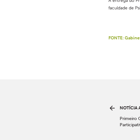
A entrega do P
faculdade de Psi
FONTE: Gabine
NOTÍCIA 
Primeiro
Participat
do Castel