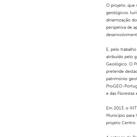
O projeto, que 
geológicos, turí
dinamização do 
perspetiva de 
desenvolvimento
E, pelo trabalh
atribuído pelo 
Geológico. O P
pretende destac
património geol
ProGEO-Portuga
e das Florestas
Em 2013, o INT
Município para 
projeto Centro