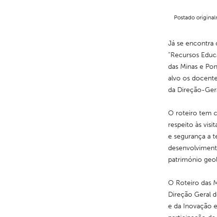
Postado origin
Já se encontra 
“Recursos Educa
das Minas e Pon
alvo os docente
da Direção-Ger
O roteiro tem c
respeito às vis
e segurança a t
desenvolvimento
património geol
O Roteiro das M
Direção Geral 
e da Inovação 