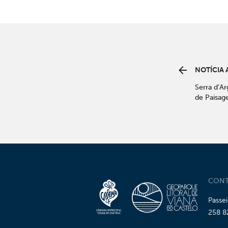
NOTÍCIA 
Serra d’Ar
de Paisag
início de 
CONT
Passe
258 8