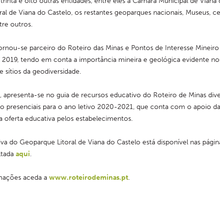
trinta e oito outras entidades, entre eles a Câmara Municipal de Viana d
al de Viana do Castelo, os restantes geoparques nacionais, Museus, ce
tre outros.
nou-se parceiro do Roteiro das Minas e Pontos de Interesse Mineiro
m 2019, tendo em conta a importância mineira e geológica evidente n
e sítios da geodiversidade.
 apresenta-se no guia de recursos educativo do Roteiro de Minas diver
ão presenciais para o ano letivo 2020-2021, que conta com o apoio da
a oferta educativa pelos estabelecimentos.
iva do Geoparque Litoral de Viana do Castelo está disponível nas págin
tada 
aqui
.
mações aceda a 
www.roteirodeminas.pt
.