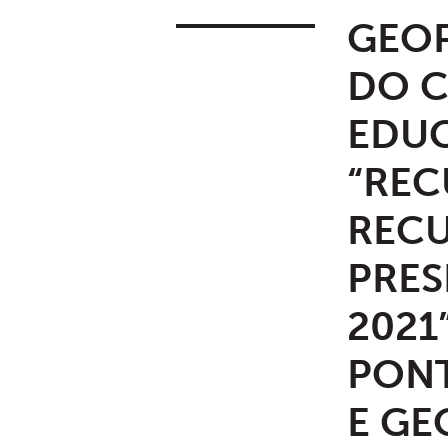
GEOP
DO C
EDUC
“REC
RECU
PRES
2021
PONT
E GE