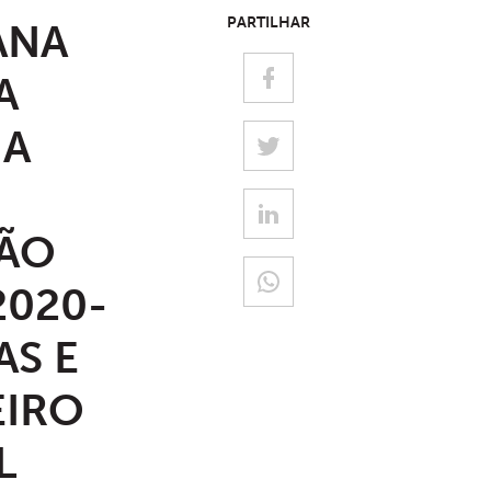
PARTILHAR
ANA
A
IA
NÃO
2020-
AS E
EIRO
L