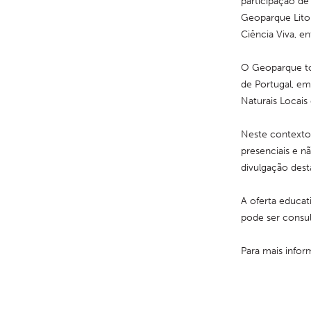
participação de 
Geoparque Litor
Ciência Viva, en
O Geoparque tor
de Portugal, e
Naturais Locais 
Neste contexto,
presenciais e n
divulgação dest
A oferta educat
pode ser consul
Para mais infor