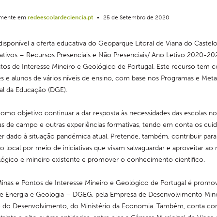
almente em
redeescolardeciencia.pt
•
25 de Setembro de 2020
disponível a oferta educativa do Geoparque Litoral de Viana do Castelo
tivos – Recursos Presenciais e Não Presenciais/ Ano Letivo 2020-202
tos de Interesse Mineiro e Geológico de Portugal. Este recurso tem 
s e alunos de vários níveis de ensino, com base nos Programas e Metas
al da Educação (DGE).
omo objetivo continuar a dar resposta às necessidades das escolas no 
itas de campo e outras experiências formativas, tendo em conta os cui
er dado à situação pandémica atual. Pretende, também, contribuir para 
 local por meio de iniciativas que visam salvaguardar e aproveitar ao
ógico e mineiro existente e promover o conhecimento cientifico.
inas e Pontos de Interesse Mineiro e Geológico de Portugal é promovi
de Energia e Geologia – DGEG, pela Empresa de Desenvolvimento Min
e do Desenvolvimento, do Ministério da Economia. Também, conta com