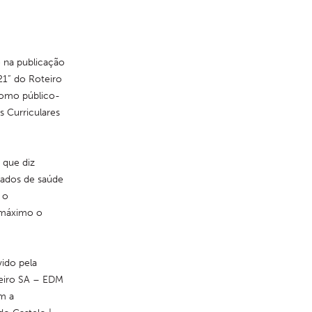
 na publicação 
1” do Roteiro 
como público-
 Curriculares 
que diz 
dados de saúde 
o 
 máximo o 
do pela 
eiro SA – EDM 
 a 