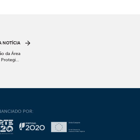
 NOTÍCIA
ão da Área
 Protegida
erra d’Arga
NANCIADO POR: