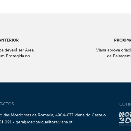
ANTERIOR
PRÓXIMA
ga deverá ser Área
Viana aprova criaç
em Protegida no
de Paisagem
2021
Regional da S
ACTOS
COFI
io das Mordomas da Romaria, 4904-877 Viana do Castelo
21 091 • geral@geoparquelitoralviana.pt