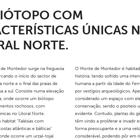
BIÓTOPO COM
CTERÍSTICAS ÚNICAS 
RAL NORTE.
de Montedor surge na freguesia 
O Monte de Montedor é habitad
cando o início do sector de 
história, tendo sofrido uma inte
 norte e o final das praias de 
humana a partir da Idade do Fer
a a sul. Consiste numa elevação 
por vestígios arqueológicos. Apes
a, onde ocorre um biótopo 
considerado um espaço com ele
amentos rochosos, com 
conservação, sendo o pisoteio 
nicas no Litoral Norte. 
evidente. Contudo, plantas do g
habitat “Falésias com 
têm vindo a proliferar e invadir 
stas atlânticas e bálticas” 
forma preocupante e a uma velo
onde ocorre um urzal-tojal 
considerável, podendo pôr em ri