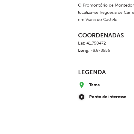
O Promontório de Montedo
localiza-se freguesia de Carr
em Viana do Castelo.
COORDENADAS
Lat:
41,750472
Long:
-8,878556
LEGENDA
Tema
Ponto de interesse