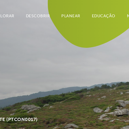
PLORAR
DESCOBRIR
PLANEAR
EDUCAÇÃO
TE (PTCON0017)