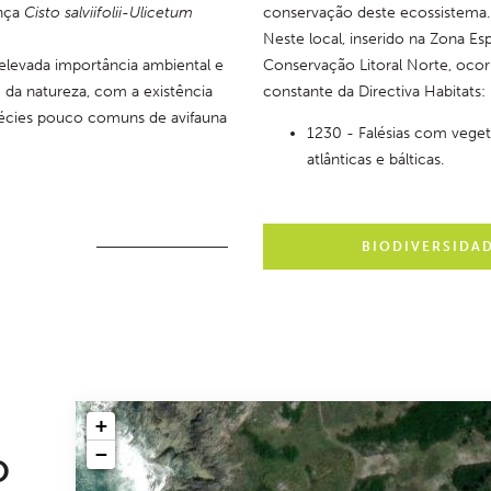
nça 
Cisto salviifolii-Ulicetum 
conservação deste ecossistema.
Neste local, inserido na Zona Esp
levada importância ambiental e 
Conservação Litoral Norte, ocorr
da natureza, com a existência 
constante da Directiva Habitats:
écies pouco comuns de avifauna 
1230 - Falésias com veget
atlânticas e bálticas.
BIODIVERSIDA
+
−
O