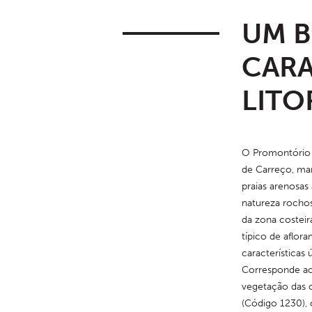
UM 
CARA
LITO
O Promontório 
de Carreço, mar
praias arenosas a
natureza rochos
da zona costeir
típico de aflor
características ú
Corresponde ao 
vegetação das co
(Código 1230), 