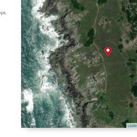
r
eço,
Leafle