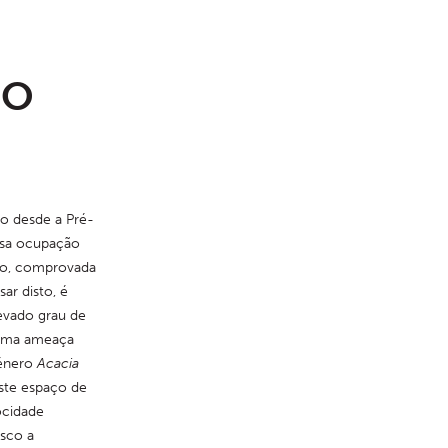
NO
o desde a Pré-
nsa ocupação 
ro, comprovada 
ar disto, é 
vado grau de 
uma ameaça 
énero 
Acacia
este espaço de 
cidade 
sco a 