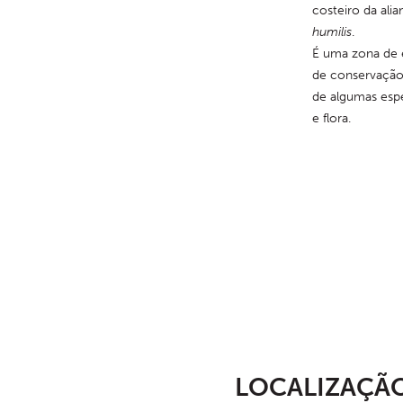
costeiro da alia
humilis
.
É uma zona de e
de conservação 
de algumas esp
e flora.
LOCALIZAÇÃ