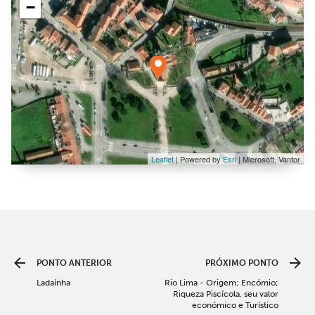
−
Leaflet
| Powered by
Esri
|
Microsoft, Vantor
PONTO ANTERIOR
PRÓXIMO PONTO
Ladaínha
Rio Lima - Origem; Encómio;
Riqueza Piscícola, seu valor
económico e Turístico