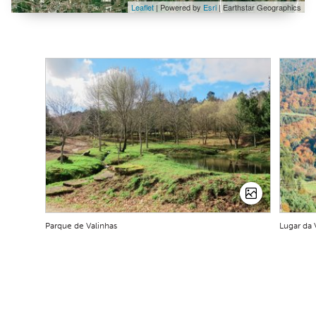
Leaflet
| Powered by
Esri
|
Earthstar Geographics
Parque de Valinhas
Lugar da 