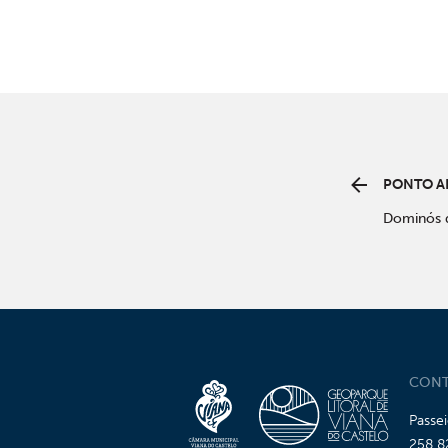
PONTO A
Dominós 
CONT
Passe
258 8