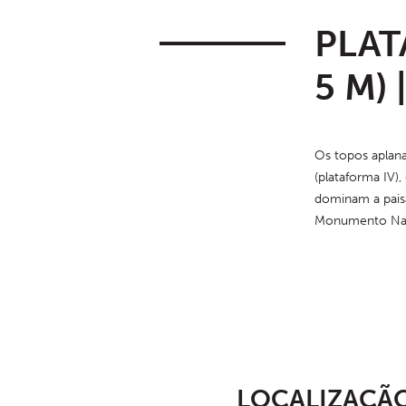
PLAT
5 M) 
Os topos aplanad
denunciam um níve
(plataforma IV),
último interglac
dominam a pais
Monumento Natur
LOCALIZAÇÃ