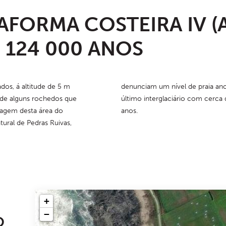
AFORMA COSTEIRA IV (A
| 124 000 ANOS
os, á altitude de 5 m 
l de praia ancestral, do 
 de alguns rochedos que 
iário com cerca de 124000 
agem desta área do 
anos.
al de Pedras Ruivas, 
+
−
O