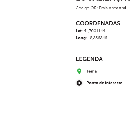
Código QR: Praia Ancestral
COORDENADAS
Lat:
41,7001144
Long:
-8,856846
LEGENDA
Tema
Ponto de interesse