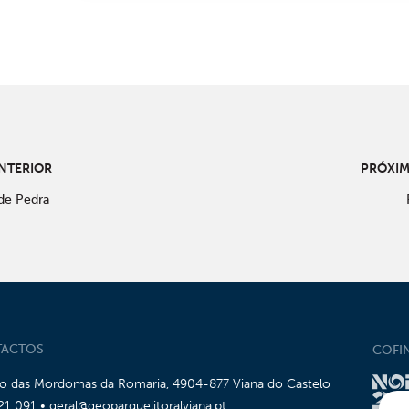
NTERIOR
PRÓXI
de Pedra
ACTOS
COFI
io das Mordomas da Romaria, 4904-877 Viana do Castelo
21 091 • geral@geoparquelitoralviana.pt