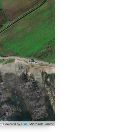
t
| Powered by
Esri
|
Microsoft, Vantor