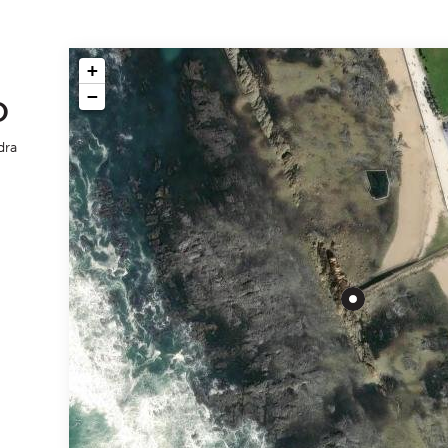
+
−
O
dra