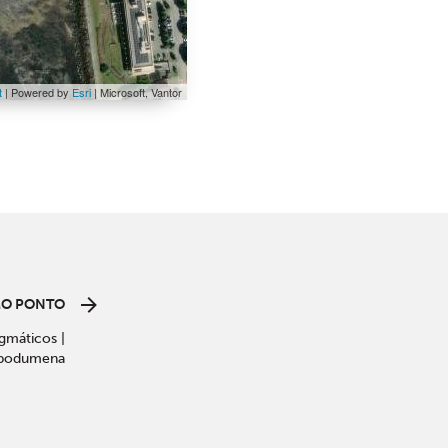
t
| Powered by
Esri
|
Microsoft, Vantor
MO PONTO
gmáticos |
spodumena