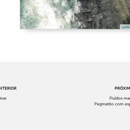
Leafle
NTERIOR
PRÓXI
ivas
Fluídos ma
Pegmatito com e