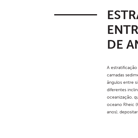
ESTR
ENTR
DE A
A estratificaçã
ainda registam 
camadas sedime
planos sedimentar
ângulos entre s
das direções d
diferentes incl
estruturas pode
oceanização, qu
Monumento Natu
oceano Rheic (h
rochas metassed
anos), deposita