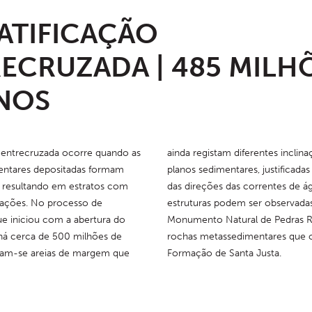
ATIFICAÇÃO
ECRUZADA | 485 MILH
NOS
o entrecruzada ocorre quando as 
diferentes inclinações dos seus 
ntares depositadas formam 
es, justificadas com a variação 
i resultando em estratos com 
as correntes de água. Estas 
inações. No processo de 
m ser observadas neste 
e iniciou com a abertura do 
ral de Pedras Ruivas nas 
á cerca de 500 milhões de 
imentares que constituem a 
ram-se areias de margem que 
Formação de Santa Justa.