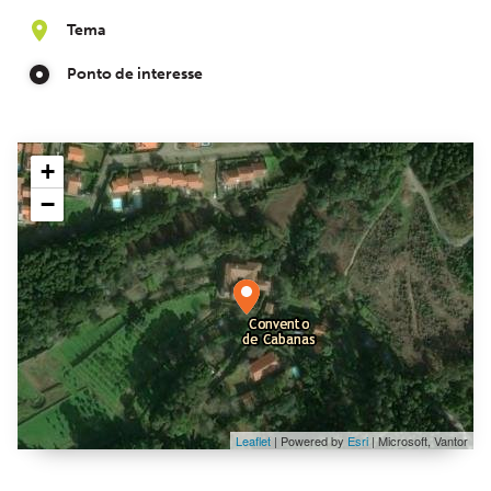
Tema
Ponto de interesse
+
−
Leaflet
| Powered by
Esri
|
Microsoft, Vantor