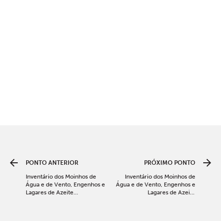
PONTO ANTERIOR
PRÓXIMO PONTO
Inventário dos Moinhos de
Inventário dos Moinhos de
Água e de Vento, Engenhos e
Água e de Vento, Engenhos e
Lagares de Azeite
Lagares de Azeite
(continuação do tomo 45)
(continuação do tomo 46)