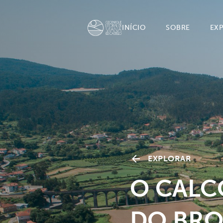
INÍCIO
SOBRE
EX
EXPLORAR
O CALCO
DO BRO