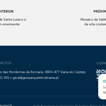
NTERIOR
PRÓXI
de Santa Luzia e o
Mosaico de habit
o envolvente
da orla coste
ACTOS
COFI
io das Mordomas da Romaria, 4904-877 Viana do Castelo
21 091 • geral@geoparquelitoralviana.pt
O
S
a
VACIDADE
2020 © Geoparque Litoral Viana do Castelo. Todos os dire