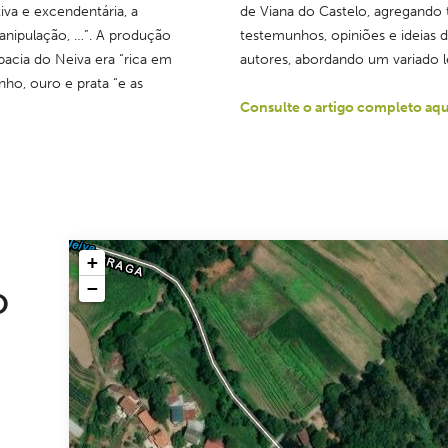
tiva e excendentária, a 
de Viana do Castelo, agregando te
nipulação, …”. A produção 
testemunhos, opiniões e ideias d
bacia do Neiva era “rica em 
autores, abordando um variado 
ho, ouro e prata “e as 
Consulte o artigo completo aqu
+
−
O