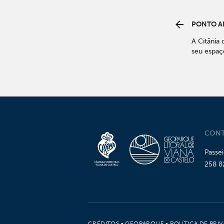
PONTO A
A Citânia 
seu espaç
CONT
Passe
258 8
CRÉDITOS
•
GEOPARQUE
•
POLÍTICA DE PRI