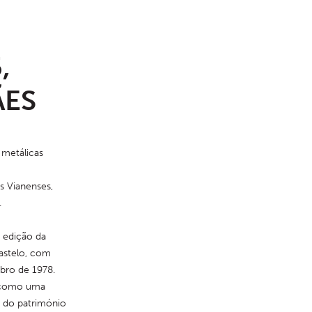
,
ÃES
etálicas 
 Vianenses, 
.
edição da 
stelo, com 
bro de 1978. 
 como uma 
 do património 