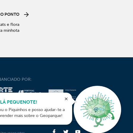
MO PONTO
ats e flora
ira minhota
NANCIADO POR:
LÁ PEQUENOTE!
ou o Piquinhos e posso ajudar-te a
prender mais sobre o Geoparque!
itos reservados.