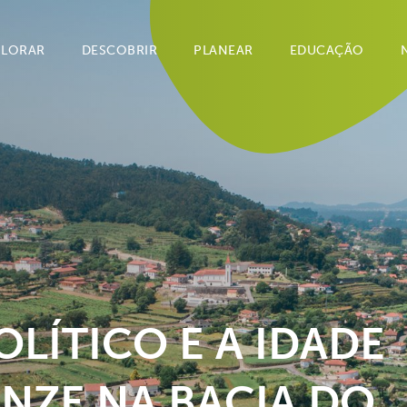
PLORAR
DESCOBRIR
PLANEAR
EDUCAÇÃO
LÍTICO E A IDADE
NZE NA BACIA DO