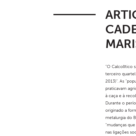
ARTI
CADE
MARI
“O Calcolītico s
terceiro quartel 
2013)". As “popu
praticavam agric
à caça e à reco
Durante o perío
originado a for
metalurgia do B
“mudanças que s
nas ligações so