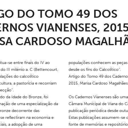
GO DO TOMO 49 DOS
RNOS VIANENSES, 2015
SA CARDOSO MAGALH
itua-se entre finais do IV ao 
populações conhecem as peças m
do III milénio a. C (Bettencourt, 
desde os fins do Calcolítico”.
lações do calcolítico 
Artigo do Tomo 49 dos Cadernos
ultura, a pastorícia e recorriam 
2015, Marisa Cardoso Magalhães
lecção”.
do da Idade do Bronze, foi 
Os Cadernos Vianenses são uma 
mação de uma especialização da 
Câmara Municipal de Viana do Ca
ronze decorrente das 
publicação periódica desde outu
e reflectiram na economia e 
Estas publicações assumem-se
ciais, a adopção de uma 
fonte de memórias e repositório