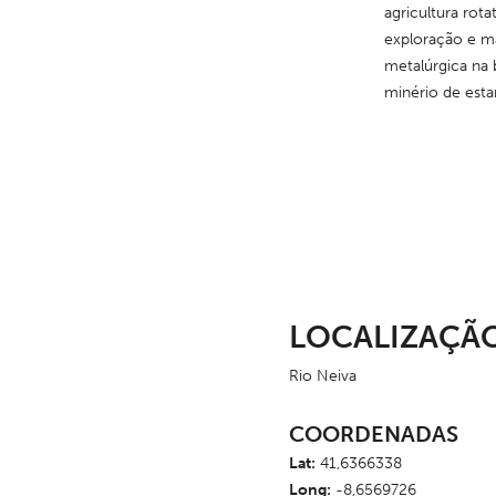
agricultura rota
exploração e ma
metalúrgica na 
minério de estan
LOCALIZAÇÃ
Rio Neiva
COORDENADAS
Lat:
41,6366338
Long:
-8,6569726