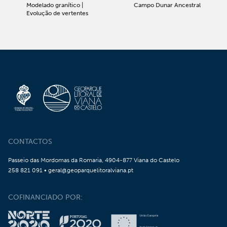
Modelado granítico |
Campo Dunar Ancestral
Evolução de vertentes
CONTACTOS
Passeio das Mordomas da Romaria, 4904-877 Viana do Castelo
258 821 091 • geral@geoparquelitoralviana.pt
COFINANCIADO POR: