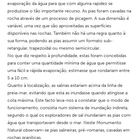
evaporação da água para que com alguma rapidez se 
produzisse o tão importante recurso. As pias foram cavadas na 
rocha através de um processo de picagem. A sua dimensão é 
variável, uma vez que são aproveitadas as superfícies 
disponíveis nas rochas. Também não há uma regra quanto à 
sua forma, podendo as pias assumir um formato sub-
retangular, trapezoidal ou mesmo semicircular. 
No que diz respeito à profundidade, estas foram concebidas 
para conter uma quantidade mínima de água que permitisse 
uma fácil e rápida evaporação, estimasse que rondariam entre 
5 a 10 cm. 
Quanto à localização, as salinas estariam acima da linha de 
preia-mar, evitando que esta as inundasse quando atingisse a 
cota máxima. Este facto leva-nos a constatar que o modo de 
funcionamento, consistia num sistema de inundação indireta, 
segundo o qual os exploradores de sal inundariam as pias com 
água que transportavam desde o mar. Neste Monumento 
Natural observam-se pias salineiras, pré-romanas, cavadas em 
rochas graníticas.