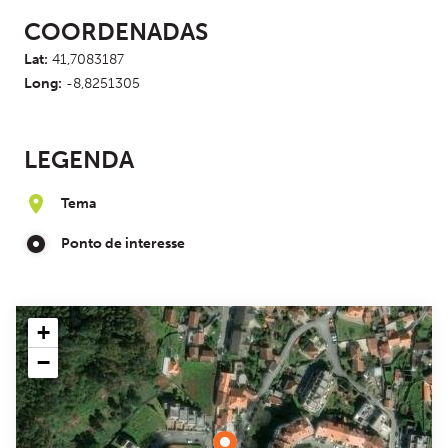
COORDENADAS
Lat:
41,7083187
Long:
-8,8251305
LEGENDA
Tema
Ponto de interesse
+
−