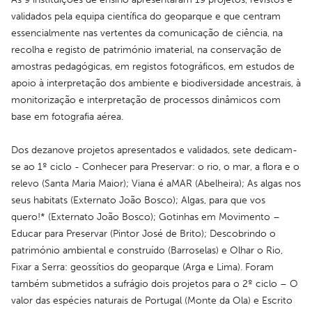
validados pela equipa científica do geoparque e que centram 
essencialmente nas vertentes da comunicação de ciência, na 
recolha e registo de património imaterial, na conservação de 
amostras pedagógicas, em registos fotográficos, em estudos de 
apoio à interpretação dos ambiente e biodiversidade ancestrais, à 
monitorização e interpretação de processos dinâmicos com 
base em fotografia aérea.
Dos dezanove projetos apresentados e validados, sete dedicam-
se ao 1º ciclo - Conhecer para Preservar: o rio, o mar, a flora e o 
relevo (Santa Maria Maior); Viana é aMAR (Abelheira); As algas nos 
seus habitats (Externato João Bosco); Algas, para que vos 
quero!* (Externato João Bosco); Gotinhas em Movimento – 
Educar para Preservar (Pintor José de Brito); Descobrindo o 
património ambiental e construído (Barroselas) e Olhar o Rio, 
Fixar a Serra: geossítios do geoparque (Arga e Lima). Foram 
também submetidos a sufrágio dois projetos para o 2º ciclo – O 
valor das espécies naturais de Portugal (Monte da Ola) e Escrito 