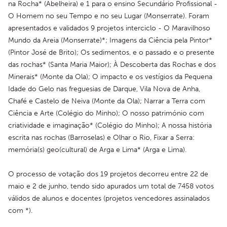
na Rocha* (Abelheira) e 1 para o ensino Secundário Profissional - 
O Homem no seu Tempo e no seu Lugar (Monserrate). Foram 
apresentados e validados 9 projetos interciclo - O Maravilhoso 
Mundo da Areia (Monserrate)*; Imagens da Ciência pela Pintor* 
(Pintor José de Brito); Os sedimentos, e o passado e o presente 
das rochas* (Santa Maria Maior); À Descoberta das Rochas e dos 
Minerais* (Monte da Ola); O impacto e os vestígios da Pequena 
Idade do Gelo nas freguesias de Darque, Vila Nova de Anha, 
Chafé e Castelo de Neiva (Monte da Ola); Narrar a Terra com 
Ciência e Arte (Colégio do Minho); O nosso património com 
criatividade e imaginação* (Colégio do Minho); A nossa história 
escrita nas rochas (Barroselas) e Olhar o Rio, Fixar a Serra: 
memória(s) geo(cultural) de Arga e Lima* (Arga e Lima).
O processo de votação dos 19 projetos decorreu entre 22 de 
maio e 2 de junho, tendo sido apurados um total de 7458 votos 
válidos de alunos e docentes (projetos vencedores assinalados 
com *).