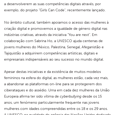
a desenvolverem as suas competências digitais através, por 
exemplo, do projeto "Girls Can Code", recentemente lançado.
No âmbito cultural, também apoiamos o acesso das mulheres à 
criação digital e promovemos a igualdade de género digital nas 
indústrias criativas, através da iniciativa "You are next". Em 
colaboração com Sabrina Ho, a UNESCO ajuda centenas de 
jovens mulheres do México, Palestina, Senegal, Afeganistão e 
Tajiquistão a adquirirem competências artísticas, digitais e 
empresariais indispensáveis ao seu sucesso no mundo digital.
Apesar destas iniciativas e da existência de muitos modelos 
femininos na esfera do digital, as mulheres estão, cada vez mais, 
a abandonar as plataformas on-line para se protegerem dos 
ciberataques e do assédio. Uma em cada dez mulheres da União 
Europeia afirma ter sido vítima de 
cyberbullying
 desde os 15 
anos, um fenómeno particularmente frequente nas jovens 
mulheres com idades compreendidas entre os 18 e os 29 anos. 
A UNESCO, na qualidade de agência das Nações Unidas dedicada 