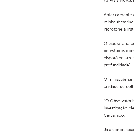
na Praia Norte,
Anteriormente à
minissubmarino
hidrofone a inst
O laboratório d
de estudos com 
disporá de um 
profundidade”.
O minissubmari
unidade de colh
“O Observatório
investigação cie
Carvalhido.
Já a sonorização