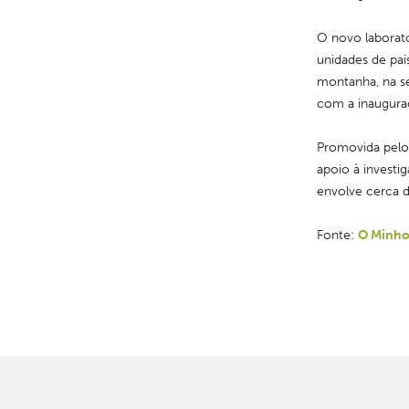
O novo laborató
unidades de pais
montanha, na se
com a inauguraç
Promovida pelo 
apoio à investig
envolve cerca de
Fonte: 
O Minh