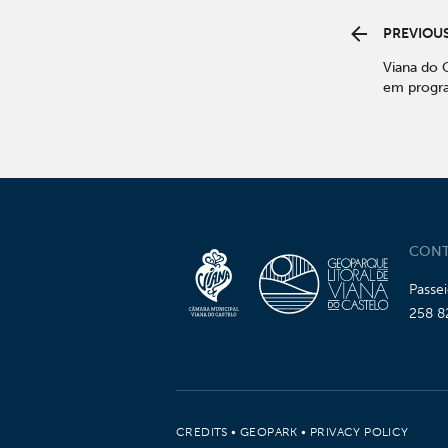
PREVIOUS
Viana do C
em progr
conservaç
do Rio Ne
CONT
Passe
258 8
CREDITS
•
GEOPARK
•
PRIVACY POLICY