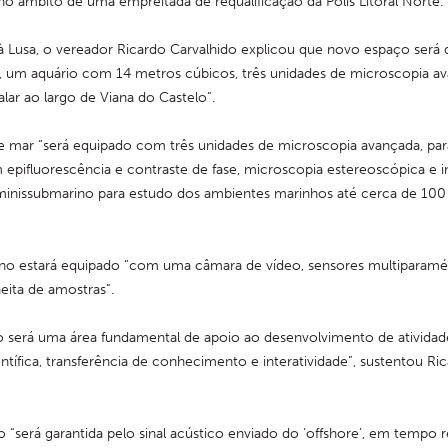
 no âmbito de uma empreitada de requalificação da Polis Litoral Norte.
 Lusa, o vereador Ricardo Carvalhido explicou que novo espaço será 
, um aquário com 14 metros cúbicos, três unidades de microscopia av
alar ao largo de Viana do Castelo”.
e mar “será equipado com três unidades de microscopia avançada, para 
epifluorescência e contraste de fase, microscopia estereoscópica e in
minissubmarino para estudo dos ambientes marinhos até cerca de 100 
no estará equipado “com uma câmara de vídeo, sensores multiparamét
eita de amostras”.
 será uma área fundamental de apoio ao desenvolvimento de atividade
ntífica, transferência de conhecimento e interatividade”, sustentou Ric
 “será garantida pelo sinal acústico enviado do ‘offshore’, em tempo re