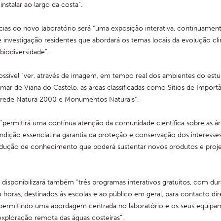
nstalar ao largo da costa”.
cias do novo laboratório será “uma exposição interativa, continuamente
e investigação residentes que abordará os temas locais da evolução clim
biodiversidade”.
sível “ver, através de imagem, em tempo real dos ambientes do estuár
ar de Viana do Castelo, as áreas classificadas como Sítios de Importâ
 rede Natura 2000 e Monumentos Naturais”.
“permitirá uma contínua atenção da comunidade científica sobre as ár
ondição essencial na garantia da proteção e conservação dos interesses 
ução de conhecimento que poderá sustentar novos produtos e projet
isponibilizará também “três programas interativos gratuitos, com dur
 horas, destinados às escolas e ao público em geral, para contacto di
 permitindo uma abordagem centrada no laboratório e os seus equipa
xploração remota das águas costeiras”.