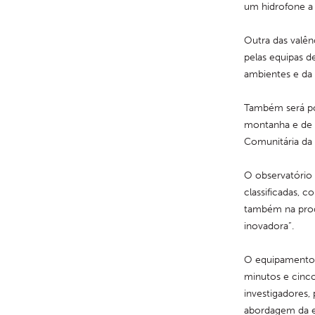
um hidrofone a i
Outra das valên
pelas equipas d
ambientes e da 
Também será pos
montanha e de m
Comunitária da
O observatório 
classificadas, c
também na prod
inovadora”.
O equipamento d
minutos e cinco
investigadores,
abordagem da e