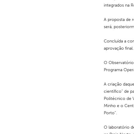
integrados na R
A proposta de r
será, posterior
Concluída a con
aprovação final.
O Observatório 
Programa Opera
A criação daque
científico” de p
Politécnico de V
Minho e o Centr
Porto”.
O laboratório d