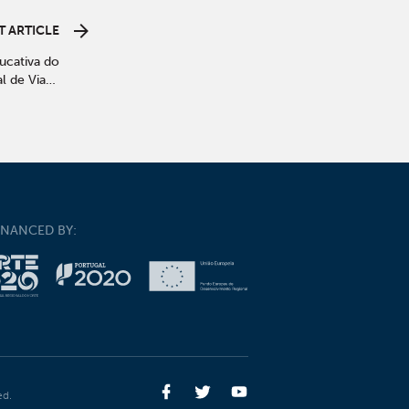
T ARTICLE
ucativa do
l de Viana
 “Serviços
s e Visitas
tivo 2019-
 das Minas
 Interesse
ológico de
Portugal
INANCED BY:
ed.