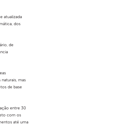
 atualizada 
ática, dos 
io, de 
ncia 
eas 
naturais, mas 
os de base 
ação entre 30 
reto com os 
mentos até uma 