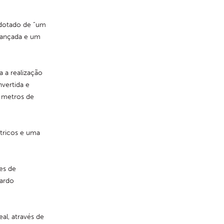
dotado de “um 
ançada e um 
a realização 
vertida e 
metros de 
ricos e uma 
s de 
ardo 
al, através de 