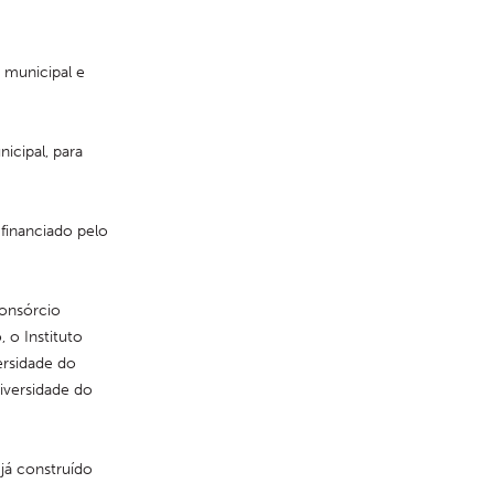
municipal e 
cipal, para 
financiado pelo 
onsórcio 
o Instituto 
rsidade do 
versidade do 
já construído 