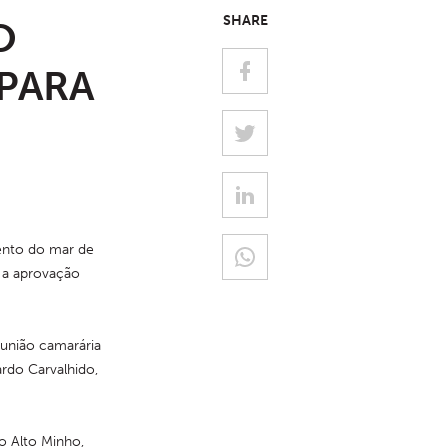
SHARE
O
PARA
ento do mar de 
 a aprovação 
união camarária 
do Carvalhido, 
o Alto Minho, 