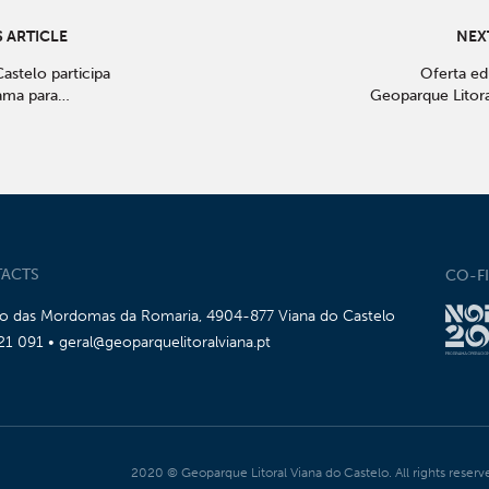
 ARTICLE
NEX
astelo participa
Oferta ed
ama para
Geoparque Litora
ão e valorização
do Castelo no guia
iva
Educativo
Escolares/ Ano le
2020” do Roteiro
e Pontos de
Mineiro e Ge
ACTS
CO-F
io das Mordomas da Romaria, 4904-877 Viana do Castelo
21 091 • geral@geoparquelitoralviana.pt
2020 © Geoparque Litoral Viana do Castelo. All rights reserv