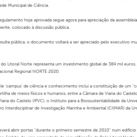
ede Municipal de Ciência.
egulamento hoje aprovada segue agora para apreciação da assembleia 
mente, colocado à discussão pública.
sulta pública, o documento voltará a ser apreciado pelo executivo muni
do Litoral Norte representa um investimento global de 384 mil euros, 
cional Regional NORTE 2020.
le ‘campus’ de ciência e conhecimento inclui a constituição de um “c
artilha de meios físicos e humanos, entre a Câmara de Viana do Castelo, 
iana do Castelo (IPVC), o Instituto para a Biossustentabilidade da Unive
o Interdisciplinar de Investigação Marinha e Ambiental (CIIMAR) da Uni
everá abrir portas “durante o primeiro semestre de 2010” num edifício 