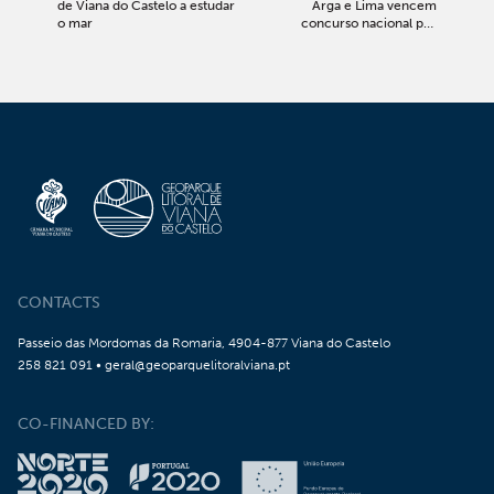
de Viana do Castelo a estudar
Arga e Lima vencem
o mar
concurso nacional por
videoreportagem sobre o
Geoparque Litoral de Viana
do Castelo
CONTACTS
Passeio das Mordomas da Romaria, 4904-877 Viana do Castelo
258 821 091 • geral@geoparquelitoralviana.pt
CO-FINANCED BY: