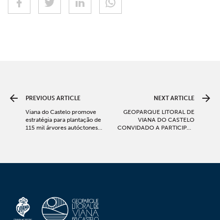
PREVIOUS ARTICLE
NEXT ARTICLE
Viana do Castelo promove
GEOPARQUE LITORAL DE
estratégia para plantação de
VIANA DO CASTELO
115 mil árvores autóctones
CONVIDADO A PARTICIPAR
nas áreas ardidas e a precisar
NO WORKSHOP SOBRE
de reabilitação
MARKETING DE
EXPERIÊNCIAS E
SENSAÇÕES EM BARCELOS