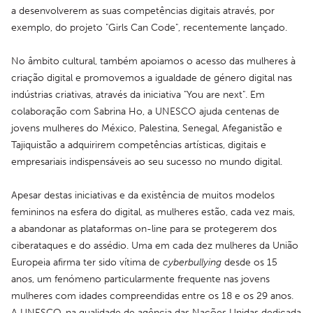
a desenvolverem as suas competências digitais através, por 
exemplo, do projeto "Girls Can Code", recentemente lançado.
No âmbito cultural, também apoiamos o acesso das mulheres à 
criação digital e promovemos a igualdade de género digital nas 
indústrias criativas, através da iniciativa "You are next". Em 
colaboração com Sabrina Ho, a UNESCO ajuda centenas de 
jovens mulheres do México, Palestina, Senegal, Afeganistão e 
Tajiquistão a adquirirem competências artísticas, digitais e 
empresariais indispensáveis ao seu sucesso no mundo digital.
Apesar destas iniciativas e da existência de muitos modelos 
femininos na esfera do digital, as mulheres estão, cada vez mais, 
a abandonar as plataformas on-line para se protegerem dos 
ciberataques e do assédio. Uma em cada dez mulheres da União 
Europeia afirma ter sido vítima de 
cyberbullying
 desde os 15 
anos, um fenómeno particularmente frequente nas jovens 
mulheres com idades compreendidas entre os 18 e os 29 anos. 
A UNESCO, na qualidade de agência das Nações Unidas dedicada 