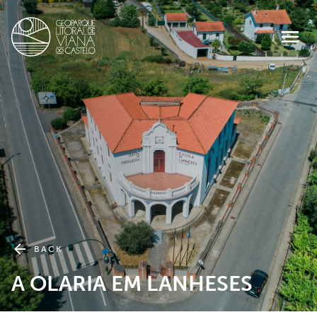
BACK
A OLARIA EM LANHESES