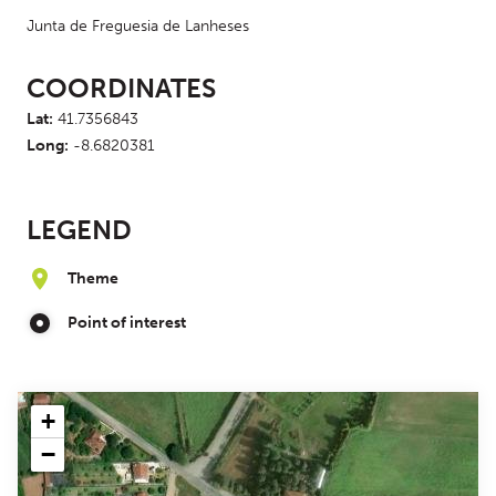
Junta de Freguesia de Lanheses
COORDINATES
Lat:
41.7356843
Long:
-8.6820381
LEGEND
Theme
Point of interest
+
−