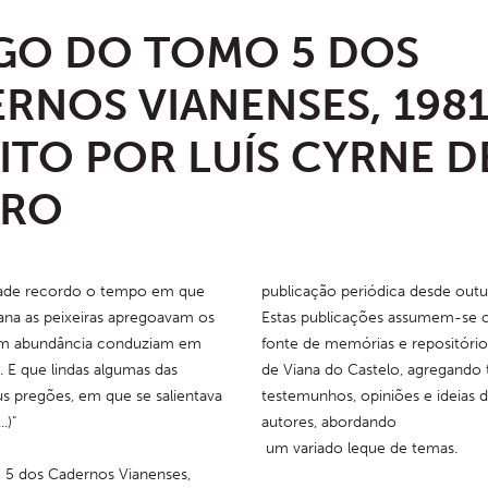
GO DO TOMO 5 DOS
RNOS VIANENSES, 1981
ITO POR LUÍS CYRNE D
TRO
de recordo o tempo em que 
publicação periódica desde outu
iana as peixeiras apregoavam os 
Estas publicações assumem-se
m abundância conduziam em 
fonte de memórias e repositório
 E que lindas algumas das 
de Viana do Castelo, agregando te
s pregões, em que se salientava 
testemunhos, opiniões e ideias d
.)"
autores, abordando
 um variado leque de temas.
5 dos Cadernos Vianenses, 