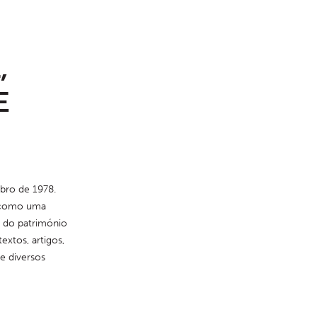
,
E
bro de 1978. 
 como uma 
 do património 
xtos, artigos, 
e diversos 