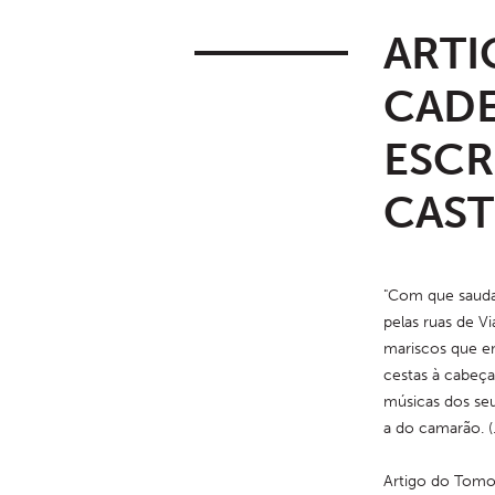
ARTI
CADE
ESCR
CAS
"Com que sauda
pelas ruas de V
mariscos que e
cestas à cabeça.
músicas dos seu
a do camarão. (..
Artigo do Tomo 