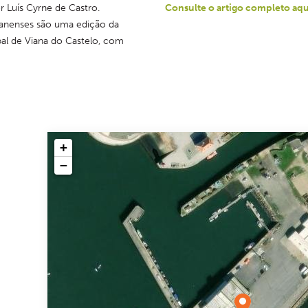
r Luís Cyrne de Castro.
Consulte o artigo completo aqu
anenses são uma edição da 
l de Viana do Castelo, com 
+
−